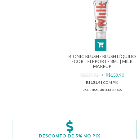
BIONIC BLUSH - BLUSH LÍQUIDO
- COR TELEPORT - 8ML | MILK
MAKEUP
R$237,92
R$159,90
R$151,91
COM
PIX
3
X DE
R$53,30
SEM JUROS
DESCONTO DE 5% NO PIX