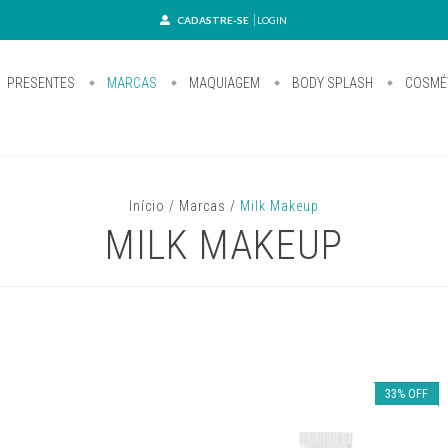
CADASTRE-SE
LOGIN
PRESENTES
MARCAS
MAQUIAGEM
BODY SPLASH
COSMÉT
Início
/
Marcas
/
Milk Makeup
MILK MAKEUP
33
%
OFF