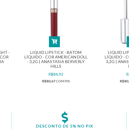
GHT -
LIQUID LIPSTICK - BATOM
LIQUID LI
 COR
LÍQUIDO - COR AMERICAN DOLL
LÍQUIDO - 
IA
- 3,2G | ANASTASIA BERVERLY
3,2G | ANA
HILLS
R$84,92
R
R$80,67
COM
PIX
R$80
DESCONTO DE 5% NO PIX