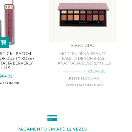
ESGOTADO
PSTICK - BATOM
MODERN RENAISSANCE -
COR DUSTY ROSE -
PALETA DE SOMBRAS |
STASIA BERVERLY
ANASTASIA BEVERLY HILLS
HILLS
R$212,42
R$199,90
$84,92
R$189,91
COM
PIX
,67
COM
PIX
3
X DE
R$66,63
SEM JUROS
PAGAMENTO EM ATÉ 12 VEZES