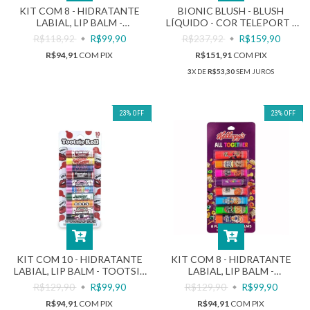
KIT COM 8 - HIDRATANTE
BIONIC BLUSH - BLUSH
LABIAL, LIP BALM -
LÍQUIDO - COR TELEPORT -
BREAKFAST PACK - 27,2G |
8ML | MILK MAKEUP
R$118,92
R$99,90
R$237,92
R$159,90
TASTE BEAUTY
R$94,91
COM
PIX
R$151,91
COM
PIX
3
X DE
R$53,30
SEM JUROS
23
%
OFF
23
%
OFF
KIT COM 10 - HIDRATANTE
KIT COM 8 - HIDRATANTE
LABIAL, LIP BALM - TOOTSIE
LABIAL, LIP BALM -
ROLL -34G | TASTE BEAUTY
KELLOGG'S - 27,2G | TASTE
R$129,90
R$99,90
R$129,90
R$99,90
BEAUTY
R$94,91
COM
PIX
R$94,91
COM
PIX