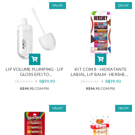
10
%
OFF
22
%
OFF
LIP VOLUME PLUMPING - LIP
KIT COM 8 - HIDRATANTE
GLOSS EFEITO
LABIAL, LIP BALM - HERSHEY -
VOLUMIZADOR - COR 02 -
27,2G | TASTE BEAUTY
R$110,42
R$99,90
R$127,42
R$99,90
TRANSPARENTE - 6,5ML |
R$94,91
COM
PIX
R$94,91
COM
PIX
KIKO MILANO
16
%
OFF
16
%
OFF