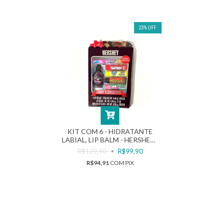
23
%
OFF
KIT COM 6 - HIDRATANTE
LABIAL, LIP BALM - HERSHEYS
- 25,5G | TASTE BEAUTY
R$129,90
R$99,90
R$94,91
COM
PIX