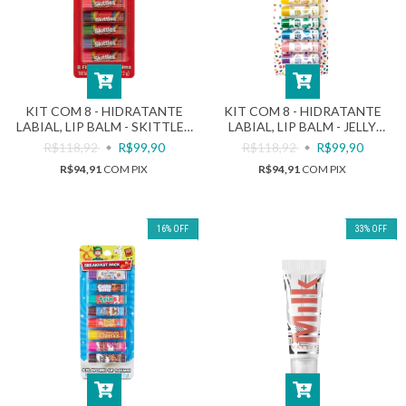
KIT COM 8 - HIDRATANTE
KIT COM 8 - HIDRATANTE
LABIAL, LIP BALM - SKITTLES
LABIAL, LIP BALM - JELLY
- 27,2G | TASTE BEAUTY
BELLY - 27,2G | TASTE
R$118,92
R$99,90
R$118,92
R$99,90
BEAUTY
R$94,91
COM
PIX
R$94,91
COM
PIX
16
%
OFF
33
%
OFF